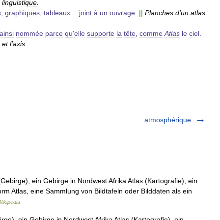
linguistique
.
s
,
graphiques
,
tableaux
…
joint
à
un
ouvrage
.
||
Planches
d
'
un
atlas
ainsi
nommée
parce
qu
'
elle
supporte
la
tête
,
comme
Atlas
le
ciel
.
et
l
'
axis
.
atmosphérique
Gebirge), ein Gebirge in Nordwest Afrika Atlas (Kartografie), ein
rm Atlas, eine Sammlung von Bildtafeln oder Bilddaten als ein
ikipedia
irge), ein Gebirge in Nordwest Afrika Atlas (Kartografie), ein