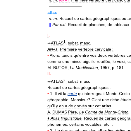
n
.
m
.
ANAT
Première
vertèbre
cervicale
,
qui
————————
atlas
n
.
m
.
Recueil
de
cartes
géographiques
ou
a
||
Par
ext
.
Recueil
de
planches
,
de
tableaux
I
.
1
⇒
ATLAS
,
subst
.
masc
.
ANAT
.
Première
vertèbre
cervicale
:
•
Alors
,
tandis
qu
'
entre
vos
deux
vertèbres
ce
comme
une
mince
aiguille
rouillée
,
le
voici
,
c
M
.
BUTOR
,
La
Modification
,
1957
,
p
.
181
.
II
.
2
⇒
ATLAS
,
subst
.
masc
.
Recueil
de
cartes
géographiques
:
•
1
.
Il
vit
la
carte
qu
'
interrogeait
Monte
-
Cristo
géographie
,
Monsieur
?
C
'
est
une
riche
étude
qu
'
il
y
en
a
de
gravés
sur
cet
atlas
.
A
.
DUMAS
Père
,
Le
Comte
de
Monte
-
Cristo
,
♦
Atlas
linguistique
.
Recueil
de
cartes
géogra
phonèmes
,
certains
vocables
,
etc
.
:
•
2
.
Un
des
avantages
des
atlas
linguistiques