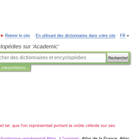
Retenir le site
En utilisant des dictionnaires dans votre site
FR
clopédies sur 'Academic'
Recherche!
interprétations
et
lat
.
que
l
'
on
représentait
portant
la
voûte
céleste
sur
ses
frontispice
représentait
Atlas
,
à
l
'
origine
).
Atlas
de
la
France
.
Atlas