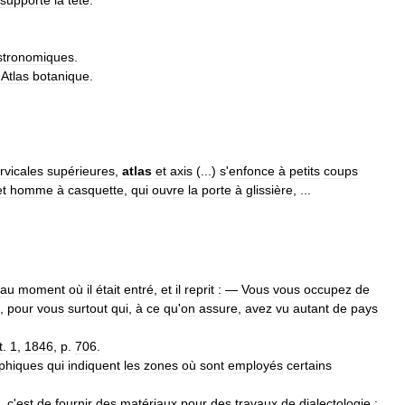
supporte
la
tête
.
stronomiques
.
.
Atlas
botanique
.
rvicales
supérieures
,
atlas
et
axis
(...)
s
'
enfonce
à
petits
coups
et
homme
à
casquette
,
qui
ouvre
la
porte
à
glissière
, ...
au
moment
où
il
était
entré
,
et
il
reprit
:
—
Vous
vous
occupez
de
,
pour
vous
surtout
qui
,
à
ce
qu
'
on
assure
,
avez
vu
autant
de
pays
t
.
1
,
1846
,
p
.
706
.
phiques
qui
indiquent
les
zones
où
sont
employés
certains
,
c
'
est
de
fournir
des
matériaux
pour
des
travaux
de
dialectologie
: