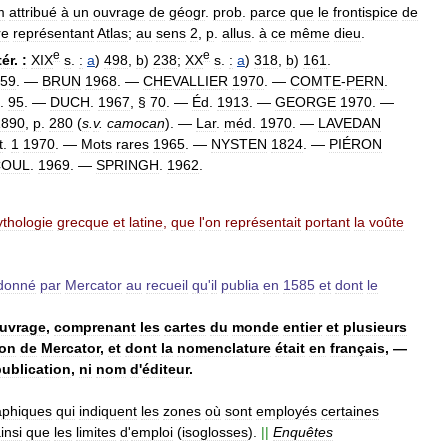
m
attribué
à
un
ouvrage
de
géogr
.
prob
.
parce
que
le
frontispice
de
re
représentant
Atlas
;
au
sens
2
,
p
.
allus
.
à
ce
même
dieu
.
e
e
tér
.
:
XIX
s
.
:
a
)
498
,
b
)
238
;
XX
s
.
:
a
)
318
,
b
)
161
.
59
. —
BRUN
1968
. —
CHEVALLIER
1970
. —
COMTE
-
PERN
.
.
95
. —
DUCH
.
1967
, §
70
. —
Éd
.
1913
. —
GEORGE
1970
. —
1890
,
p
.
280
(
s
.
v
.
camocan
). —
Lar
.
méd
.
1970
. —
LAVEDAN
t
.
1
1970
. —
Mots
rares
1965
. —
NYSTEN
1824
. —
PIÉRON
COUL
.
1969
. —
SPRINGH
.
1962
.
thologie
grecque
et
latine
,
que
l
'
on
représentait
portant
la
voûte
donné
par
Mercator
au
recueil
qu
'
il
publia
en
1585
et
dont
le
uvrage
,
comprenant
les
cartes
du
monde
entier
et
plusieurs
ion
de
Mercator
,
et
dont
la
nomenclature
était
en
français
, —
publication
,
ni
nom
d
'
éditeur
.
aphiques
qui
indiquent
les
zones
où
sont
employés
certaines
insi
que
les
limites
d
'
emploi
(
isoglosses
).
||
Enquêtes