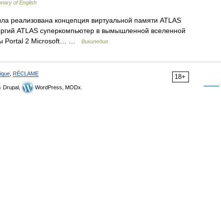
onary of English
ыла реализована концепция виртуальной памяти ATLAS
нергий ATLAS суперкомпьютер в вымышленной вселенной
ры Portal 2 Microsoft… …
Википедия
ique
,
RÉCLAME
18+
Drupal,
WordPress, MODx.