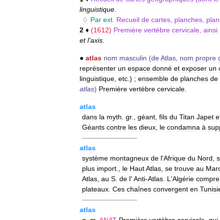
linguistique
.
♢
Par
ext
.
Recueil
de
cartes
,
planches
,
plan
2
♦
(
1612
)
Première
vertèbre
cervicale
,
ainsi
et
l
'
axis
.
●
atlas
nom
masculin
(
de
Atlas
,
nom
propre
représenter
un
espace
donné
et
exposer
un
linguistique
,
etc
.) ;
ensemble
de
planches
de
atlas
)
Première
vertèbre
cervicale
.
atlas
dans
la
myth
.
gr
.,
géant
,
fils
du
Titan
Japet
e
Géants
contre
les
dieux
,
le
condamna
à
sup
————————
atlas
système
montagneux
de
l
'
Afrique
du
Nord
,
s
plus
import
.,
le
Haut
Atlas
,
se
trouve
au
Mar
Atlas
,
au
S
.
de
l
'
Anti
-
Atlas
.
L
'
Algérie
compre
plateaux
.
Ces
chaînes
convergent
en
Tunisi
————————
atlas