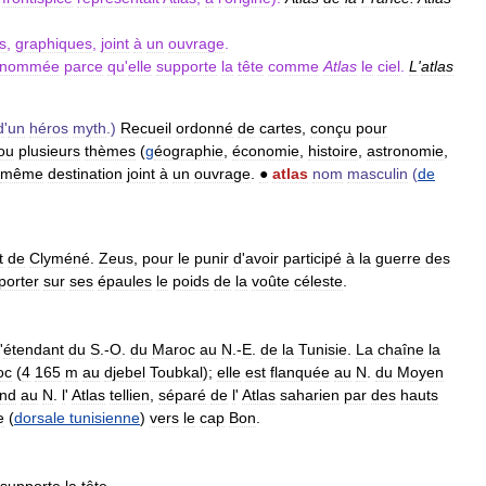
s
,
graphiques
,
joint
à
un
ouvrage
.
nommée
parce
qu
'
elle
supporte
la
tête
comme
Atlas
le
ciel
.
L
'
atlas
d
'
un
héros
myth
.)
Recueil
ordonné
de
cartes
,
conçu
pour
ou
plusieurs
thèmes
(
g
éographie
,
économie
,
histoire
,
astronomie
,
même
destination
joint
à
un
ouvrage
.
●
atlas
nom
masculin
(
de
t
de
Clyméné
.
Zeus
,
pour
le
punir
d
'
avoir
participé
à
la
guerre
des
porter
sur
ses
épaules
le
poids
de
la
voûte
céleste
.
'
étendant
du
S
.-
O
.
du
Maroc
au
N
.-
E
.
de
la
Tunisie
.
La
chaîne
la
oc
(
4
165
m
au
djebel
Toubkal
);
elle
est
flanquée
au
N
.
du
Moyen
nd
au
N
.
l
'
Atlas
tellien
,
séparé
de
l
'
Atlas
saharien
par
des
hauts
e
(
dorsale
tunisienne
)
vers
le
cap
Bon
.