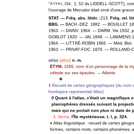
,
Od
.,
1
,
52
ds
LIDDELL
-
SCOTT
),
no
l
'
ouvrage
de
Mercator
était
orné
d
'
une
gravu
STAT
. —
Fréq
.
abs
.
littér
.
:
213
.
Fréq
.
rel
.
lit
BBG
. —
BACH
.-
DEZ
.
1882
. —
BOUILLET
18
1963
. —
DAINV
.
1964
. —
DARM
.
Vie
1932
,
p
GOBLOT
1920
. —
JAL
1848
. —
LAMMENS
1964
. —
LITTRÉ
-
ROBIN
1865
. —
Méd
.
Biol
.
1963
. —
PRIVAT
-
FOC
.
1870
. —
ROLLAND
-
atlas
[
atlɑs
]
n
.
m
.
ÉTYM
.
1585
;
nom
d
'
un
personnage
de
la
my
céleste
sur
ses
épaules
. →
Atlante
.
❖
1
Recueil
de
cartes
géographiques
(
du
nom
frontispice
représentait
Atlas
).
0
Quant
à
l
'
atlas
,
c
'
était
un
magnifique
o
planisphères
dressés
suivant
la
project
mais
qui
ne
portait
non
plus
ni
date
de
J
.
Verne
,
l
'
Île
mystérieuse
,
t
.
I
,
p
.
324
.
♦
Atlas
linguistique
:
recueil
de
cartes
géogr
formes
,
certains
mots
,
certains
phonèmes
,
a