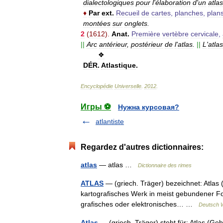
dialectologiques
pour
l
'
élaboration
d
'
un
atlas
♦
Par
ext
.
Recueil
de
cartes
,
planches
,
plan
montées
sur
onglets
.
2
(
1612
).
Anat
.
Première
vertèbre
cervicale
,
||
Arc
antérieur
,
postérieur
de
l
'
atlas
.
||
L
'
atlas
❖
DÉR
.
Atlastique
.
Encyclopédie
Universelle
.
2012
.
Игры ⚽
Нужна курсовая?
atlantiste
Regardez d'autres dictionnaires:
atlas
— atlas …
Dictionnaire des rimes
ATLAS
— (griech. Träger) bezeichnet: Atlas (
kartografisches Werk in meist gebundener Fo
grafisches oder elektronisches… …
Deutsch W
Atlas
— (griech. Träger) steht für: Atlas (Geb