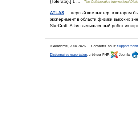
{Tolerate}.] 1 …
The Collaborative International Dicti
ATLAS
— первый компьютер, в котором б
эксперимент в области физики высоких э
StarCraft. Atlas вымышленный робот из иг
© Academic, 2000-2026
Contactez-nous:
Support techn
Dictionnaires exportation
, créé sur PHP,
Joomla,