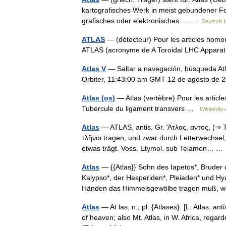
kartografisches Werk in meist gebundener Fo
grafisches oder elektronisches… …
Deutsch W
ATLAS
— (détecteur) Pour les articles homon
ATLAS (acronyme de A Toroidal LHC Appar
Atlas V
— Saltar a navegación, búsqueda At
Orbiter, 11:43:00 am GMT 12 de agosto de 2
Atlas (os)
— Atlas (vertèbre) Pour les article
Tubercule du ligament transvers …
Wikipédia 
Atlas
— ATLAS, antis, Gr. Ἄτλας, αντος, (⇒ Ta
τλῆναι tragen, und zwar durch Letterwechsel, 
etwas trägt. Voss. Etymol. sub Telamon… 
Atlas
— {{Atlas}} Sohn des Iapetos*, Bruder
Kalypso*, der Hesperiden*, Pleiaden* und Hy
Händen das Himmelsgewölbe tragen muß, 
Atlas
— At las, n.; pl. {Atlases}. [L. Atlas, an
of heaven; also Mt. Atlas, in W. Africa, regarde