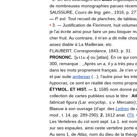
de
nombreuses
monographies
parues
récem
SAUSSURE
,
Cours
de
ling
.
gén
.,
1916
,
p
.
27
—
P
.
ext
.
Tout
recueil
de
planches
,
de
tablea
•
3
. —
Justification
de
Florimont
,
huit
volume
je
l
'
ai
écrite
ainsi
pour
faire
un
peu
bisquer
m
cher
fruit
.
Au
contraire
,
il
m
'
en
a
dit
mille
cho
assez
diable
à
La
Mailleraie
,
etc
.
FLAUBERT
,
Correspondance
,
1843
,
p
.
31
.
PRONONC
.
:
[
]
ou
[
atlas
].
En
ce
qui
con
300
,
remarque
:
,,
Après
un
a
,
il
y
a
très
peu
dans
les
mots
proprement
français
.
Je
n
'
en
v
et
par
suite
ambesas
(...);
l
'
autre
pour
les
int
hypocras
,
ce
sont
en
réalité
des
noms
propr
ÉTYMOL
.
ET
HIST
. —
1
.
1585
nom
donné
p
collection
de
cartes
publiées
sous
le
titre
:
At
fabricati
figura
(
Lar
.
encyclop
.,
s
.
v
.
Mercator
)
Blaeuw
à
son
ouvrage
(
d
'
apr
.
des
Lettres
de
mod
.,
t
.
14
,
pp
.
289
-
290
);
2
.
1612
anat
. (
Th
.
Les
Vertebres
du
col
sont
sept
.
La
1
.
est
no
sur
ses
espaules
,
ainsi
ceste
vertebre
porte
e
Au
sens
1
,
de
Atlas
,
nom
du
dieu
de
la
théog