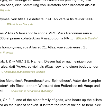
rm Atlas, eine Sammlung von Bildtafeln oder Bilddaten als ein
ikipedia
ymes, voir Atlas. Le détecteur ATLAS vers la fin février 2006
at …
Wikipédia en Français
las V Atlas V lanzando la sonda MRO Mars Reconnaissance
005 el primer cohete Atlas V usado por la NA …
Wikipedia Español
s homonymes, voir Atlas et C1. Atlas, vue supérieure : 1 :
en Français
b. I. & ⇒ VIII.) 1 §. Namen. Diesen hat er nach einigen von
also, daß Ἄτλας, so viel, als τᾶλας, sey, und einen bedeute, der
…
Gründliches mythologisches Lexikon
 des Menoitios*, Prometheus* und Epimetheus*, Vater der Nymphe
aden*, ein Riese, der am Westrand des Erdkreises mit Haupt und
weil …
Who's who in der antiken Mythologie
tis, Gr. ?, ?, one of the older family of gods, who bears up the pillars
d as the pillar of heaven. It is from the root of tlh^nai to bear. See