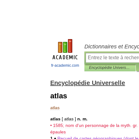
Dictionnaires et Ency
fr-academic.com
Encyclopédie Universelle
Encyclopédie Universelle
atlas
atlas
atlas
[
atlas
]
n
.
m
.
•
1585
;
nom
d
'
un
personnage
de
la
myth
.
gr
.
épaules
1
♦
Recueil
de
cartes
géographiques
(
dont
le