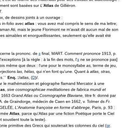
ment
sont
basées
sur
L
'
Atlas
de
Gilliéron
.
7
.
ux
,
de
dessins
joints
à
un
ouvrage
:
s
in
-
folio
avec
atlas
:
vous
avez
mal
compris
le
sens
de
ma
lettre
;
aman
Ati
,
mais
le
jeune
Florimont
ne
m
'
avait
dit
aucun
mal
de
son
ses
aimables
et
enorgueillissantes
,
seulement
qu
'
elle
avait
été
cerne
la
prononc
.
de
s
final
,
MART
.
Comment
prononce
1913
,
p
.
d
'
exceptions
[
à
la
règle
:
à
la
fin
des
mots
,
l
'
s
ne
se
prononce
pas
]
ois
même
que
deux
:
l
'
une
pour
le
monosyllabe
as
,
terme
de
jeu
,
erjections
las
,
hélas
,
qui
n
'
en
font
qu
'
une
.
Quant
à
atlas
,
stras
,
es
.``
Enq
.
:
/
atlas
, (
D
)/.
ar
le
mathématicien
et
géographe
flamand
Mercator
à
une
las
,
sive
cosmographicae
meditationes
de
fabrica
mundi
et
;
1663
Grand
Atlas
ou
Cosmographie
Blaviane
,
titre
fr
.
donné
par
A
.
de
Graindorge
,
médecin
de
Caen
en
1662
,
v
.
Tolmer
ds
Fr
.
GELÉE
,
L
'
Anatomie
françoise
en
forme
d
'
abbrege
,
Paris
,
p
.
93
:
mmée
Atlas
,
parce
qu
'
Atlas
par
une
fiction
Poëtique
porte
le
Ciel
t
soustient
toute
la
teste
).
onie
primitive
des
Grecs
qui
soutenait
les
colonnes
du
ciel
(
gr
.